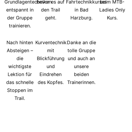
Grundlagentechniken
bevor es auf
Fahrtechnikkurses
beim MTB-
entspannt in
den Trail
in Bad
Ladies Only
der Gruppe
geht.
Harzburg.
Kurs.
trainieren.
Nach hinten
Kurventechnik
Danke an die
Absteigen –
mit
tolle Gruppe
die
Blickführung
und auch an
wichtigste
und
unsere
Lektion für
Eindrehen
beiden
das schnelle
des Kopfes.
Trainerinnen.
Stoppen im
Trail.