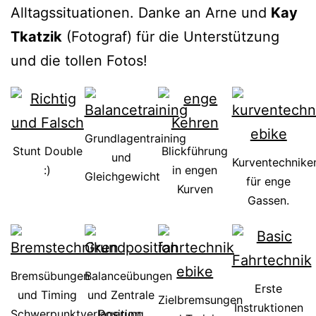
Alltagssituationen. Danke an Arne und
Kay
Tkatzik
(Fotograf) für die Unterstützung
und die tollen Fotos!
Grundlagentraining
Stunt Double
Blickführung
und
Kurventechnike
:)
in engen
Gleichgewicht
für enge
Kurven
Gassen.
Bremsübungen
Balanceübungen
Erste
und Timing
und Zentrale
Zielbremsungen
Instruktionen
Schwerpunktverlagerung.
Position.