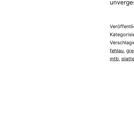
unverges
Veröffentl
Kategorisi
Verschlag
fehlau
,
gre
mtb
,
platt