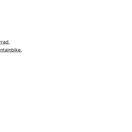
rrad
,
ntainbike
,