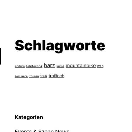
Schlagworte
harz
mountainbike
mtb
enduro
fahrtechnik
kurse
trailtech
seminare
Touren
trails
Kategorien
Events & Szene News