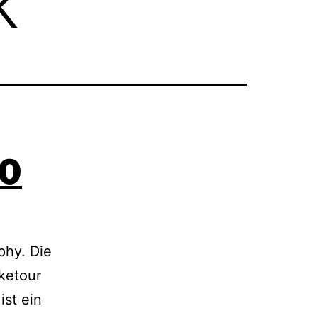
k
10
phy. Die
ketour
st ein