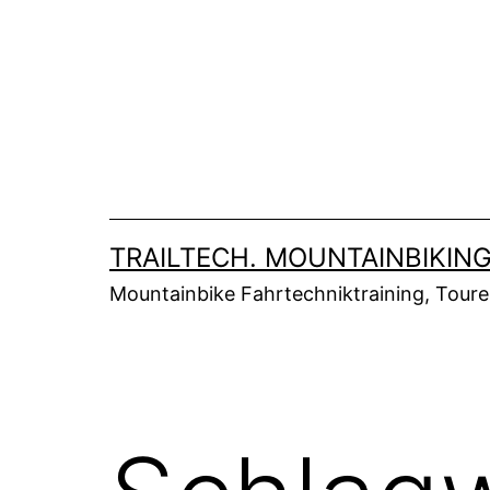
Zum
Inhalt
springen
TRAILTECH. MOUNTAINBIKING
Mountainbike Fahrtechniktraining, Tour