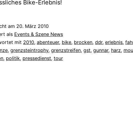
sliches Bike-Erlebnis!
icht am
20. März 2010
ert als
Events & Szene News
wortet mit
2010
,
abenteuer
,
bike
,
brocken
,
ddr
,
erlebnis
,
fah
nze
,
grenzsteintrophy
,
grenzstreifen
,
gst
,
gunnar
,
harz
,
mou
en
,
politik
,
pressedienst
,
tour