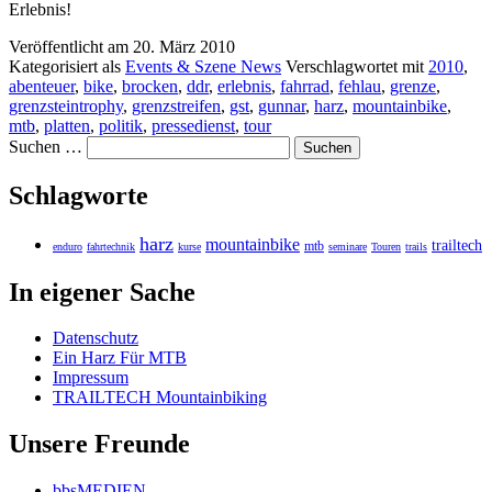
Erlebnis!
Veröffentlicht am
20. März 2010
Kategorisiert als
Events & Szene News
Verschlagwortet mit
2010
,
abenteuer
,
bike
,
brocken
,
ddr
,
erlebnis
,
fahrrad
,
fehlau
,
grenze
,
grenzsteintrophy
,
grenzstreifen
,
gst
,
gunnar
,
harz
,
mountainbike
,
mtb
,
platten
,
politik
,
pressedienst
,
tour
Suchen …
Schlagworte
harz
mountainbike
trailtech
mtb
enduro
fahrtechnik
kurse
seminare
Touren
trails
In eigener Sache
Datenschutz
Ein Harz Für MTB
Impressum
TRAILTECH Mountainbiking
Unsere Freunde
bbsMEDIEN