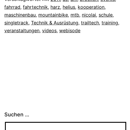
fahrrad
,
fahrtechnik
,
harz
,
helius
,
kooperation
,
maschinenbau
,
mountainbike
,
mtb
,
nicolai
,
schule
,
singletrack
,
Technik & Ausrüstung
,
trailtech
,
training
,
veranstaltungen
,
videos
,
webisode
Suchen …