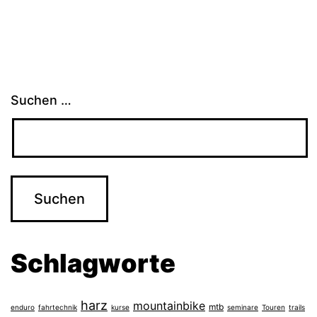
Suchen …
Schlagworte
harz
mountainbike
mtb
enduro
fahrtechnik
kurse
seminare
Touren
trails