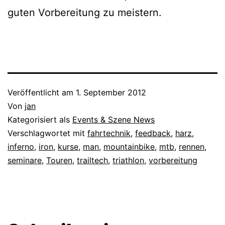
guten Vorbereitung zu meistern.
Veröffentlicht am
1. September 2012
Von
jan
Kategorisiert als
Events & Szene News
Verschlagwortet mit
fahrtechnik
,
feedback
,
harz
,
inferno
,
iron
,
kurse
,
man
,
mountainbike
,
mtb
,
rennen
,
seminare
,
Touren
,
trailtech
,
triathlon
,
vorbereitung