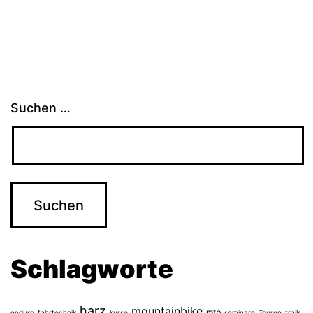
Suchen …
Schlagworte
harz
mountainbike
mtb
enduro
fahrtechnik
kurse
seminare
Touren
trails