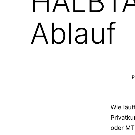
HALBT
Ablauf
P
Wie läuf
Privatku
oder MTB