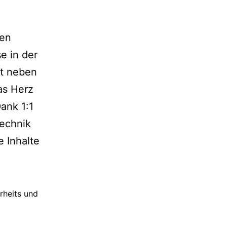
ren
e in der
t neben
as Herz
ank 1:1
technik
e Inhalte
rheits und