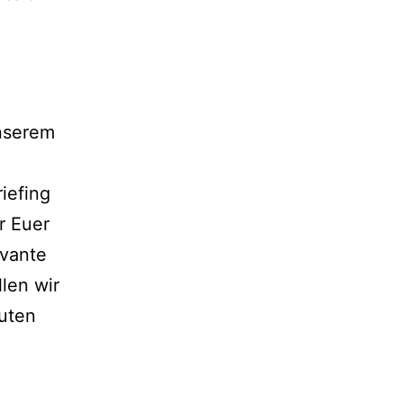
unserem
iefing
r Euer
evante
len wir
uten