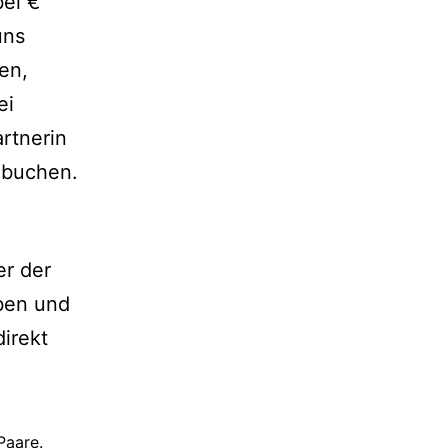
bei €
uns
en,
ei
rtnerin
 buchen.
r der
ben und
irekt
Paare.