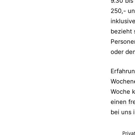
9.30 bis
250,- un
inklusiv
bezieht 
Personen
oder de
Erfahrun
Wochene
Woche k
einen fr
bei uns
Priva