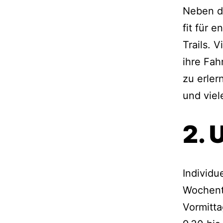
Neben d
fit für 
Trails. 
ihre Fah
zu erler
und viel
2. 
Individu
Wochenta
Vormitta