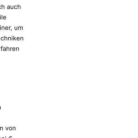
ch auch
ile
iner, um
Techniken
rfahren
m
en von