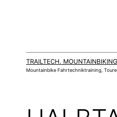
Zum
Inhalt
springen
TRAILTECH. MOUNTAINBIKING
Mountainbike Fahrtechniktraining, Tour