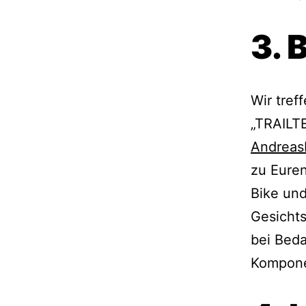
3. 
Wir tref
„TRAILT
Andreas
zu Euren
Bike und
Gesichts
bei Bed
Komponen