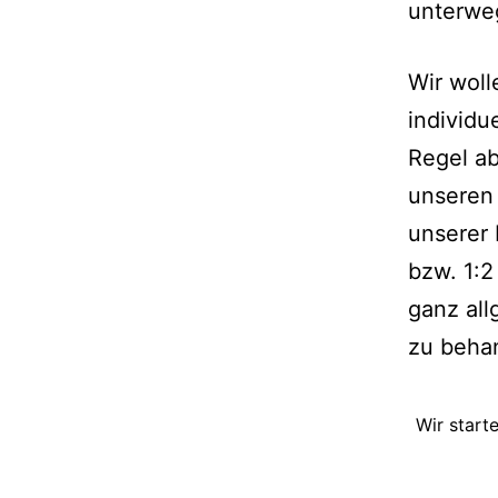
unterweg
Wir woll
individu
Regel a
unseren 
unserer 
bzw. 1:2
ganz all
zu beha
Wir start