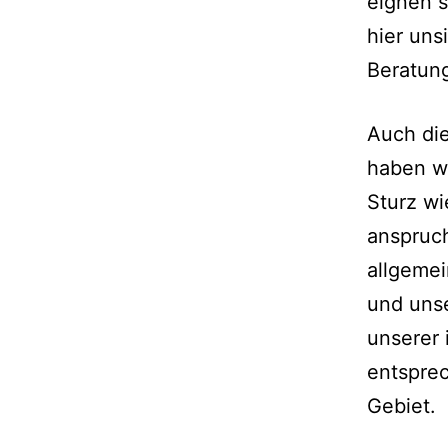
eignen s
hier uns
Beratun
Auch die
haben wi
Sturz wi
anspruch
allgemei
und uns
unserer 
entsprec
Gebiet.