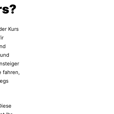
rs?
der Kurs
ir
und
 und
nsteiger
 fahren,
wegs
Diese