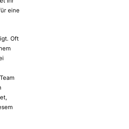
et Ihr
für eine
gt. Oft
inem
ei
r Team
n
et,
iesem