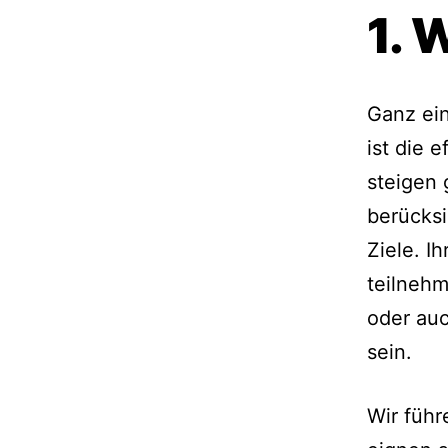
1. 
Ganz ein
ist die 
steigen
berücksi
Ziele. I
teilnehm
oder au
sein.
Wir führ