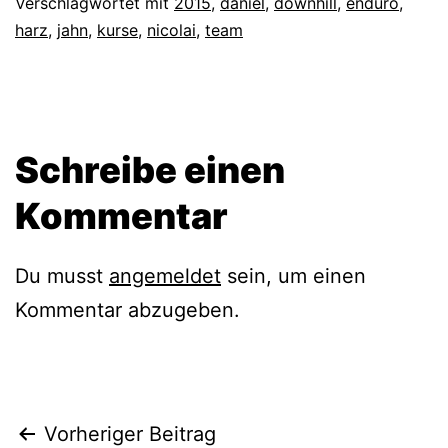
Verschlagwortet mit
2015
,
daniel
,
downhill
,
enduro
,
harz
,
jahn
,
kurse
,
nicolai
,
team
Schreibe einen
Kommentar
Du musst
angemeldet
sein, um einen
Kommentar abzugeben.
Beitragsnavigation
Vorheriger Beitrag