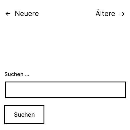
Seitennummerierung
Neuere
Ältere
der
Beiträge
Suchen …