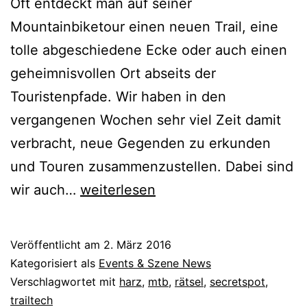
Oft entdeckt man auf seiner
Mountainbiketour einen neuen Trail, eine
tolle abgeschiedene Ecke oder auch einen
geheimnisvollen Ort abseits der
Touristenpfade. Wir haben in den
vergangenen Wochen sehr viel Zeit damit
verbracht, neue Gegenden zu erkunden
und Touren zusammenzustellen. Dabei sind
Secretspot
wir auch…
weiterlesen
Rätsel
Veröffentlicht am
2. März 2016
Kategorisiert als
Events & Szene News
Verschlagwortet mit
harz
,
mtb
,
rätsel
,
secretspot
,
trailtech