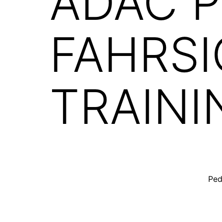
ADAC 
FAHRSI
TRAINI
Ped