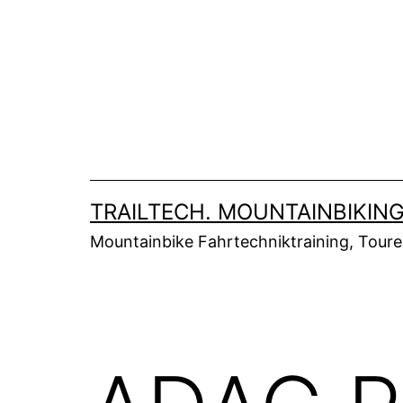
Zum
Inhalt
springen
TRAILTECH. MOUNTAINBIKING
Mountainbike Fahrtechniktraining, Tour