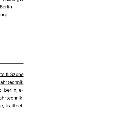
erlin
urg.
ts & Szene
Fahrtechnik
c
,
berlin
,
e-
ahrtechnik
,
ec
,
trailtech