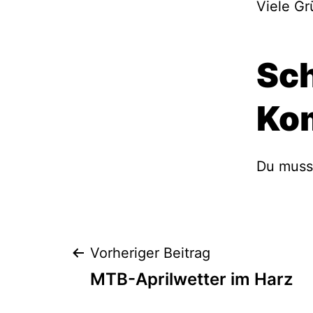
Viele Gr
Sch
Ko
Du mus
Beitragsnavig
Vorheriger Beitrag
MTB-Aprilwetter im Harz