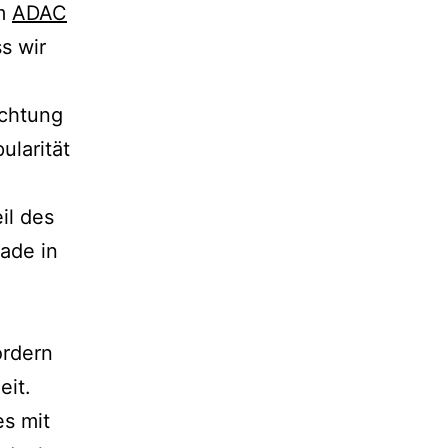
em
ADAC
s wir
ichtung
ularität
il des
ade in
ördern
eit.
es mit