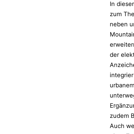
In diese
zum Them
neben u
Mountain
erweiter
der elek
Anzeich
integrie
urbanem 
unterweg
Ergänzun
zudem B
Auch wen