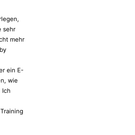
rlegen,
e sehr
icht mehr
bby
r ein E-
n, wie
 Ich
 Training