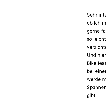
Sehr int
ob ich m
gerne fa
so leich
verzicht
Und hie
Bike lea
bei eine
werde m
Spannend
gibt.