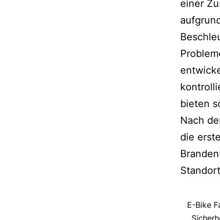
einer Zu
aufgrun
Beschleu
Probleme
entwicke
kontroll
bieten so
Nach de
die erst
Brandenb
Standort
E-Bike F
Sicherhe