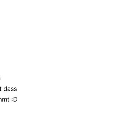
n
t dass
mmt :D