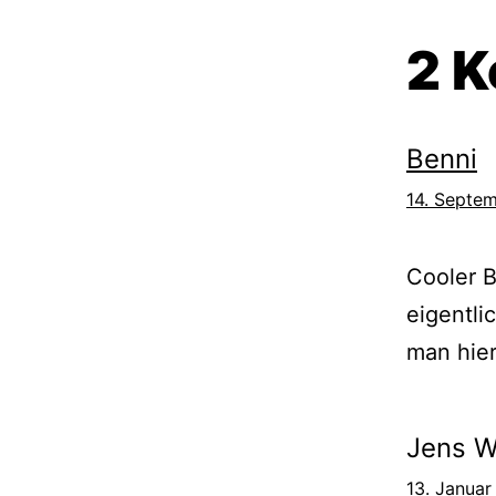
2 
Benni
14. Septe
Cooler B
eigentli
man hier
Jens W
13. Januar