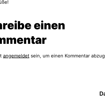
üße!
reibe einen
mmentar
st
angemeldet
sein, um einen Kommentar abzug
ation
Da