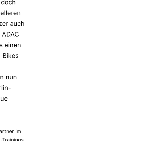
s doch
elleren
zer auch
em ADAC
s einen
n Bikes
en nun
lin-
eue
artner im
-Trainings.