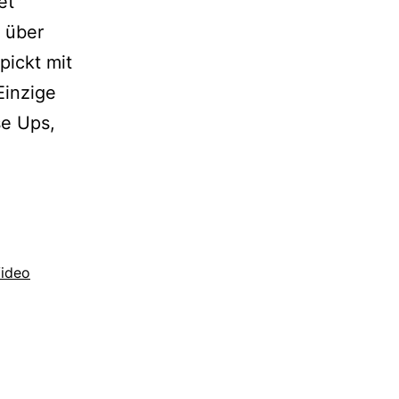
et
 über
pickt mit
Einzige
se Ups,
ideo