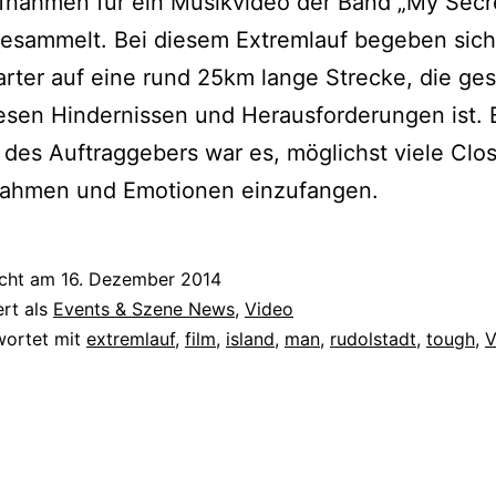
fnahmen für ein Musikvideo der Band „My Secr
gesammelt. Bei diesem Extremlauf begeben sich
rter auf eine rund 25km lange Strecke, die ges
iesen Hindernissen und Herausforderungen ist. 
des Auftraggebers war es, möglichst viele Clo
ahmen und Emotionen einzufangen.
icht am
16. Dezember 2014
ert als
Events & Szene News
,
Video
wortet mit
extremlauf
,
film
,
island
,
man
,
rudolstadt
,
tough
,
V