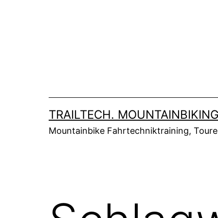
Zum
Inhalt
springen
TRAILTECH. MOUNTAINBIKING
Mountainbike Fahrtechniktraining, Tour