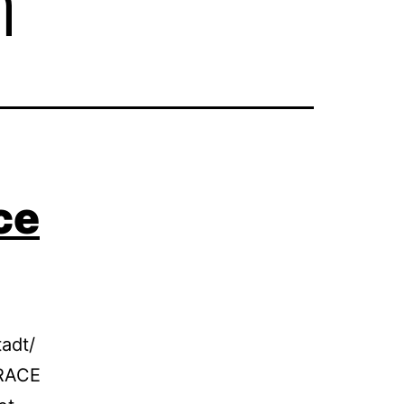
h
ce
adt/
 RACE