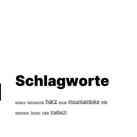
Schlagworte
harz
mountainbike
mtb
enduro
fahrtechnik
kurse
trailtech
seminare
Touren
trails