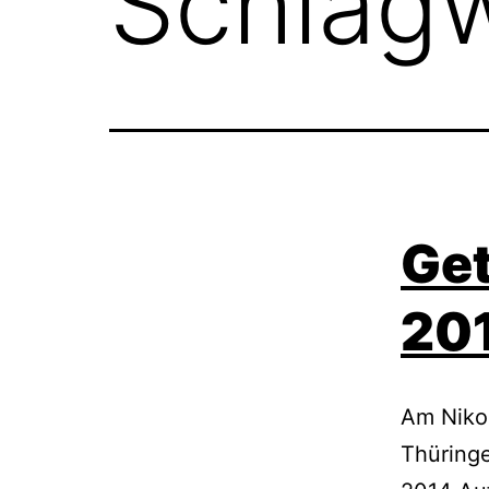
Schlag
Get
201
Am Nikol
Thüring