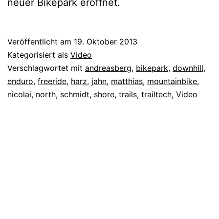
neuer Bikepark eröffnet.
Veröffentlicht am
19. Oktober 2013
Kategorisiert als
Video
Verschlagwortet mit
andreasberg
,
bikepark
,
downhill
,
enduro
,
freeride
,
harz
,
jahn
,
matthias
,
mountainbike
,
nicolai
,
north
,
schmidt
,
shore
,
trails
,
trailtech
,
Video