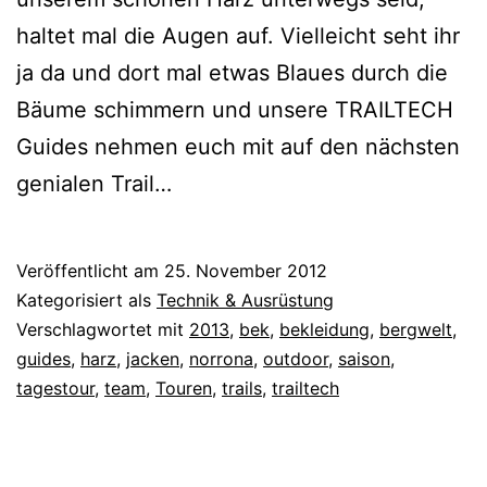
haltet mal die Augen auf. Vielleicht seht ihr
ja da und dort mal etwas Blaues durch die
Bäume schimmern und unsere TRAILTECH
Guides nehmen euch mit auf den nächsten
genialen Trail…
Veröffentlicht am
25. November 2012
Kategorisiert als
Technik & Ausrüstung
Verschlagwortet mit
2013
,
bek
,
bekleidung
,
bergwelt
,
guides
,
harz
,
jacken
,
norrona
,
outdoor
,
saison
,
tagestour
,
team
,
Touren
,
trails
,
trailtech