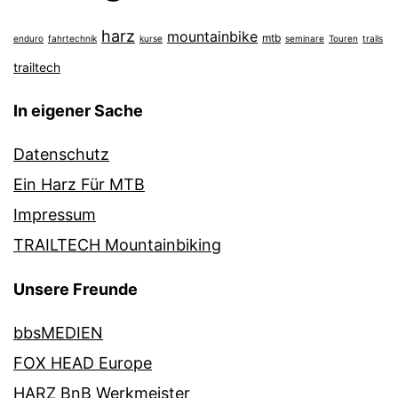
harz
mountainbike
mtb
enduro
fahrtechnik
kurse
seminare
Touren
trails
trailtech
In eigener Sache
Datenschutz
Ein Harz Für MTB
Impressum
TRAILTECH Mountainbiking
Unsere Freunde
bbsMEDIEN
FOX HEAD Europe
HARZ BnB Werkmeister