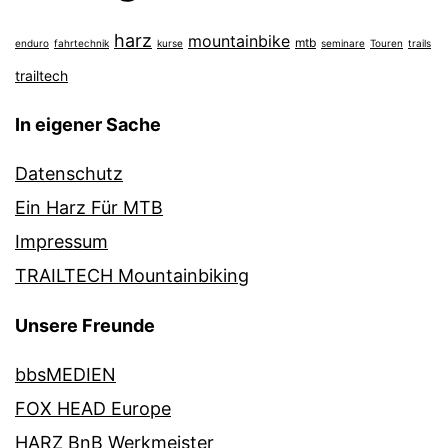
harz
mountainbike
mtb
enduro
fahrtechnik
kurse
seminare
Touren
trails
trailtech
In eigener Sache
Datenschutz
Ein Harz Für MTB
Impressum
TRAILTECH Mountainbiking
Unsere Freunde
bbsMEDIEN
FOX HEAD Europe
HARZ BnB Werkmeister