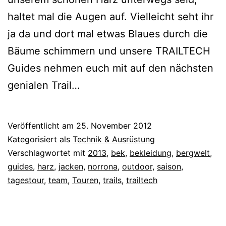
haltet mal die Augen auf. Vielleicht seht ihr
ja da und dort mal etwas Blaues durch die
Bäume schimmern und unsere TRAILTECH
Guides nehmen euch mit auf den nächsten
genialen Trail…
Veröffentlicht am
25. November 2012
Kategorisiert als
Technik & Ausrüstung
Verschlagwortet mit
2013
,
bek
,
bekleidung
,
bergwelt
,
guides
,
harz
,
jacken
,
norrona
,
outdoor
,
saison
,
tagestour
,
team
,
Touren
,
trails
,
trailtech