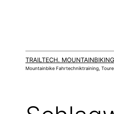
Zum
Inhalt
springen
TRAILTECH. MOUNTAINBIKING
Mountainbike Fahrtechniktraining, Tour