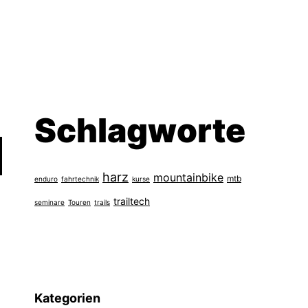
Schlagworte
harz
mountainbike
mtb
enduro
fahrtechnik
kurse
trailtech
seminare
Touren
trails
Kategorien