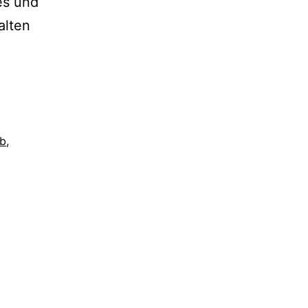
es und
alten
b
,