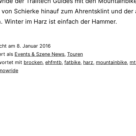
ride der Trailtech Guides mit den Mountainbik
 von Schierke hinauf zum Ahrentsklint und der 
 Winter im Harz ist einfach der Hammer.
icht am
8. Januar 2016
ert als
Events & Szene News
,
Touren
wortet mit
brocken
,
ehfmtb
,
fatbike
,
harz
,
mountainbike
,
mt
nowride