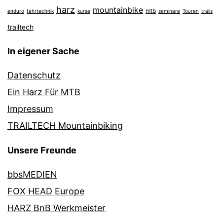
harz
mountainbike
mtb
enduro
fahrtechnik
kurse
seminare
Touren
trails
trailtech
In eigener Sache
Datenschutz
Ein Harz Für MTB
Impressum
TRAILTECH Mountainbiking
Unsere Freunde
bbsMEDIEN
FOX HEAD Europe
HARZ BnB Werkmeister