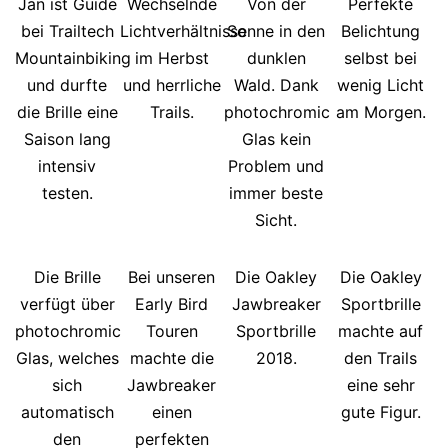
Jan ist Guide
Wechselnde
Von der
Perfekte
bei Trailtech
Lichtverhältnisse
Sonne in den
Belichtung
Mountainbiking
im Herbst
dunklen
selbst bei
und durfte
und herrliche
Wald. Dank
wenig Licht
die Brille eine
Trails.
photochromic
am Morgen.
Saison lang
Glas kein
intensiv
Problem und
testen.
immer beste
Sicht.
Die Brille
Bei unseren
Die Oakley
Die Oakley
verfügt über
Early Bird
Jawbreaker
Sportbrille
photochromic
Touren
Sportbrille
machte auf
Glas, welches
machte die
2018.
den Trails
sich
Jawbreaker
eine sehr
automatisch
einen
gute Figur.
den
perfekten