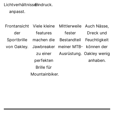
Lichtverhältnissen
Eindruck.
anpasst.
Frontansicht
Viele kleine
Mittlerweile
Auch Nässe,
der
features
fester
Dreck und
Sportbrille
machen die
Bestandteil
Feuchtigkeit
von Oakley.
Jawbreaker
meiner MTB-
können der
zu einer
Ausrüstung.
Oakley wenig
perfekten
anhaben.
Brille für
Mountainbiker.