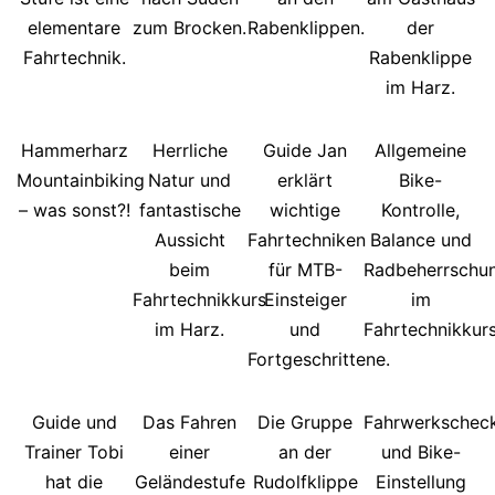
elementare
zum Brocken.
Rabenklippen.
der
Fahrtechnik.
Rabenklippe
im Harz.
Hammerharz
Herrliche
Guide Jan
Allgemeine
Mountainbiking
Natur und
erklärt
Bike-
– was sonst?!
fantastische
wichtige
Kontrolle,
Aussicht
Fahrtechniken
Balance und
beim
für MTB-
Radbeherrschu
Fahrtechnikkurs
Einsteiger
im
im Harz.
und
Fahrtechnikkurs
Fortgeschrittene.
Guide und
Das Fahren
Die Gruppe
Fahrwerkschec
Trainer Tobi
einer
an der
und Bike-
hat die
Geländestufe
Rudolfklippe
Einstellung