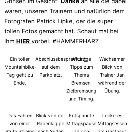
Grinsen im Gesicht.
Danke
an alle die dabei
waren, unseren Trainern und natürlich dem
Fotografen Patrick Lipke, der die super
tollen Fotos gemacht hat. Schaut mal bei
ihm
HIER
vorbei. #HAMMERHARZ
Ein toller
Abschlussbesprechung
Wichtige
Wachsamer
Mountainbike-
auf dem
Tipps zum
Blick von
Tag geht zu
Parkplatz.
Thema
Trainer Jan
Ende.
Bremsen,
während der
Zielbremsung
Übung.
und Timing.
Das Fahren
Blick von der
Entspannte
Leckeres
von einer
Rabenklippe
Mittagspause
Mittagsessen
Stufe ist eine
nach Süden
an den
am Gasthaus