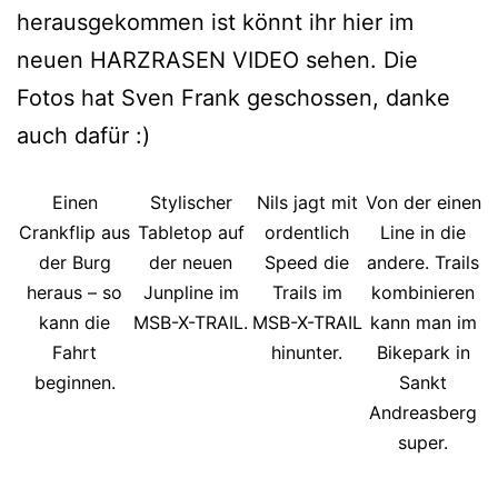
herausgekommen ist könnt ihr hier im
neuen HARZRASEN VIDEO sehen. Die
Fotos hat Sven Frank geschossen, danke
auch dafür :)
Einen
Stylischer
Nils jagt mit
Von der einen
Crankflip aus
Tabletop auf
ordentlich
Line in die
der Burg
der neuen
Speed die
andere. Trails
heraus – so
Junpline im
Trails im
kombinieren
kann die
MSB-X-TRAIL.
MSB-X-TRAIL
kann man im
Fahrt
hinunter.
Bikepark in
beginnen.
Sankt
Andreasberg
super.