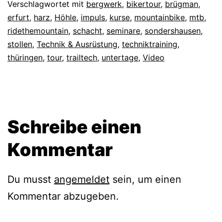
Verschlagwortet mit
bergwerk
,
bikertour
,
brügman
,
erfurt
,
harz
,
Höhle
,
impuls
,
kurse
,
mountainbike
,
mtb
,
ridethemountain
,
schacht
,
seminare
,
sondershausen
,
stollen
,
Technik & Ausrüstung
,
techniktraining
,
thüringen
,
tour
,
trailtech
,
untertage
,
Video
Schreibe einen
Kommentar
Du musst
angemeldet
sein, um einen
Kommentar abzugeben.