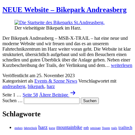
NEUE Website – Bikepark Andreasberg
Der vielseitigste Bikepark im Harz.
Der Bikepark Andreasberg – MSB-X-TRAIL – hat eine neue und
moderne Website und wir freuen und das es an unserem
Fahrtechnikzentrum im Harz weiter voran geht. Die Website ist klar
strukturiert, übersichtlich aufgebaut und soll den Besuchern einen
schnellen und guten Überblick über die Anlage geben. Neben einer
NEUE
Kurzbeschreibung der Trails, der Verlinkung und dem…
weiterlesen
Website
Veröffentlicht am
25. November 2023
–
Kategorisiert als
Events & Szene News
Verschlagwortet mit
Bikepark
andreasberg
,
bikepark
,
harz
Andreasberg
Seitennummerierung
Seite 1
…
Seite 58
Ältere
Beiträge
der
Suchen …
Beiträge
Schlagworte
harz
mountainbike
trailtech
mtb
enduro
fahrtechnik
kurse
seminare
Touren
trails