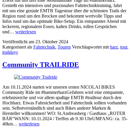
Erlebt mit uns drei tolle Mountainbike Tage im #hammerharz.
Genießt ein intensives und praxisnahes Fahrtechniktraining, fahrt
mit uns eine geniale EMTB Tagestour über die schönsten Trails der
Region rund um den Brocken und bekommt wertvolle Tipps und
Infos rund um das optimale Bike-Setup. Ein entspannter Abend mit
leckerem, regionalem Essen, kalten Drinks, tollen Gesprächen
TRAILDAYS
und…
weiterlesen
Tour
Veröffentlicht am
23. Oktober 2024
&
Kategorisiert als
Fahrtechnik
,
Touren
Verschlagwortet mit
harz
,
tour
,
Technik
traildays
Community TRAILRIDE
Am 10.11.2024 starten wir unseren ersten NICOLAI BIKES
Community Ride im #hammerharzGefahren wird eine entspannte,
erlebnisreiche und vor allem spaßige EMTB #trailtour durch den
Hochharz. Etwas Fahrsicherheit und Fahrtechnik sollten vorhanden
sein. Selbstverständlich sind auch Bikes anderer Marken &
Hersteller willkommen! WO: St.Andreasberg / Gasthaus „ROTER
BÄR“WANN: 10.11.2024 / Treffen ab 9.30 UhrUMFANG: ca. 35-
Community
40km…
weiterlesen
TRAILRIDE