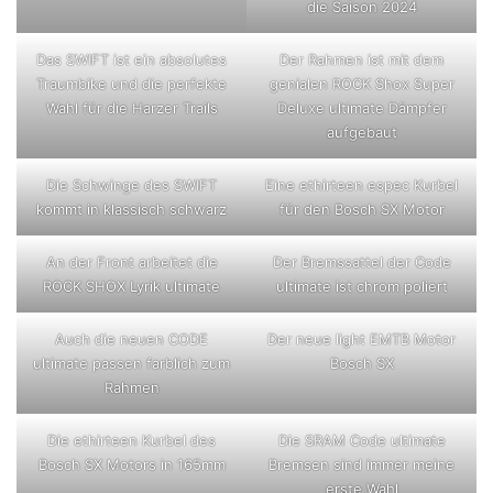
die Saison 2024
Das SWIFT ist ein absolutes
Der Rahmen ist mit dem
Traumbike und die perfekte
genialen ROCK Shox Super
Wahl für die Harzer Trails
Deluxe ultimate Dämpfer
aufgebaut
Die Schwinge des SWIFT
Eine ethirteen espec Kurbel
kommt in klassisch schwarz
für den Bosch SX Motor
An der Front arbeitet die
Der Bremssattel der Code
ROCK SHOX Lyrik ultimate
ultimate ist chrom poliert
Auch die neuen CODE
Der neue light EMTB Motor
ultimate passen farblich zum
Bosch SX
Rahmen
Die ethirteen Kurbel des
Die SRAM Code ultimate
Bosch SX Motors in 165mm
Bremsen sind immer meine
erste Wahl