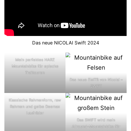
Das neue NICOLAI Swift 2024
Mein perfektes HARZ
Mountainbike für epische
Trailtouren
Das neue EMTB von Nicolai –
SWIFT
Klassische Rahmenform, raw
Rahmen und gelbe Deemax
Laufräder
Das SWIFT wird mein
Allround-Mountainbike für