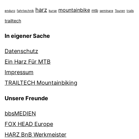
harz
mountainbike
mtb
enduro
fahrtechnik
kurse
seminare
Touren
trails
trailtech
In eigener Sache
Datenschutz
Ein Harz Für MTB
Impressum
TRAILTECH Mountainbiking
Unsere Freunde
bbsMEDIEN
FOX HEAD Europe
HARZ BnB Werkmeister