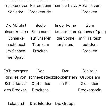
Trail kurz vor
Reifen beim
hammerharz.
Abfahrt vom
Schierke.
Brockenride.
Brocken.
Die Abfahrt
Beste
In der Ferne
Zum
hinunter nach
Stimmung
konnte man
Sonnenaufgang
Schierke
auf unserer
die Sonne
mit Trailtech
macht auch
Tour zum
erahnen.
auf dem
im Schnee
Brocken.
Brocken.
viel Spaß.
Früh morgens
Der
Der
Die tolle
ging es von
schneebedeckte
Brockenstein
Gruppe am
Schierke auf
Gipfel des
im Eis.
Ziel – dem
den Brocken.
Brockens.
Brockenstein.
Luka und
Das Bild der
Die Gruppe