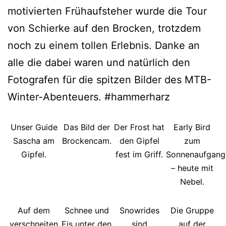
motivierten Frühaufsteher wurde die Tour
von Schierke auf den Brocken, trotzdem
noch zu einem tollen Erlebnis. Danke an
alle die dabei waren und natürlich den
Fotografen für die spitzen Bilder des MTB-
Winter-Abenteuers. #hammerharz
Unser Guide
Das Bild der
Der Frost hat
Early Bird
Sascha am
Brockencam.
den Gipfel
zum
Gipfel.
fest im Griff.
Sonnenaufgang
– heute mit
Nebel.
Auf dem
Schnee und
Snowrides
Die Gruppe
verschneiten
Eis unter den
sind
auf der