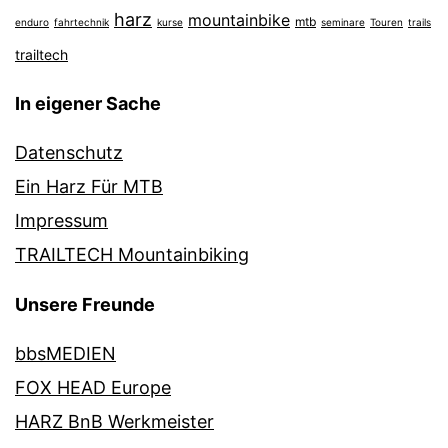
harz
mountainbike
mtb
enduro
fahrtechnik
kurse
seminare
Touren
trails
trailtech
In eigener Sache
Datenschutz
Ein Harz Für MTB
Impressum
TRAILTECH Mountainbiking
Unsere Freunde
bbsMEDIEN
FOX HEAD Europe
HARZ BnB Werkmeister