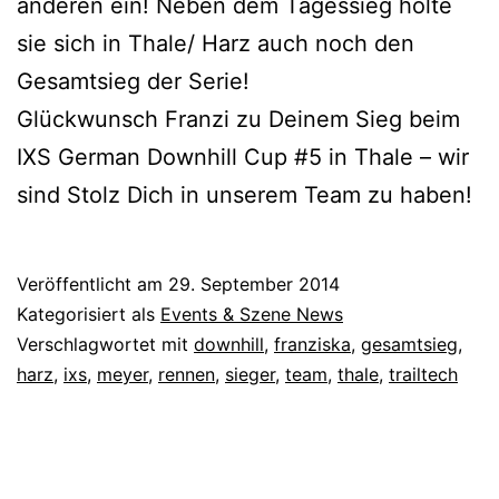
anderen ein! Neben dem Tagessieg holte
sie sich in Thale/ Harz auch noch den
Gesamtsieg der Serie!
Glückwunsch Franzi zu Deinem Sieg beim
IXS German Downhill Cup #5 in Thale – wir
sind Stolz Dich in unserem Team zu haben!
Veröffentlicht am
29. September 2014
Kategorisiert als
Events & Szene News
Verschlagwortet mit
downhill
,
franziska
,
gesamtsieg
,
harz
,
ixs
,
meyer
,
rennen
,
sieger
,
team
,
thale
,
trailtech