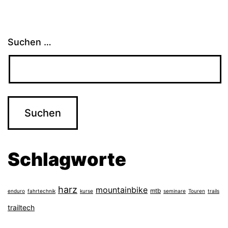
Suchen …
Schlagworte
harz
mountainbike
mtb
enduro
fahrtechnik
kurse
seminare
Touren
trails
trailtech