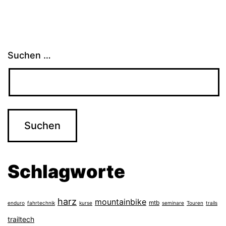
Suchen …
Schlagworte
harz
mountainbike
mtb
enduro
fahrtechnik
kurse
seminare
Touren
trails
trailtech