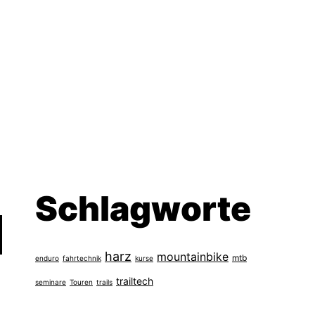
Schlagworte
harz
mountainbike
mtb
enduro
fahrtechnik
kurse
trailtech
seminare
Touren
trails