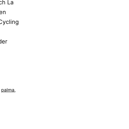
ch La
ren
Cycling
der
,
palma
,