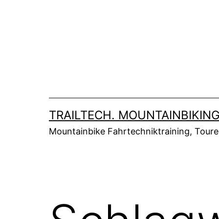
Zum
Inhalt
springen
TRAILTECH. MOUNTAINBIKING
Mountainbike Fahrtechniktraining, Tour