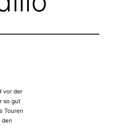
illo
 vor der
r so gut
ne Touren
s den