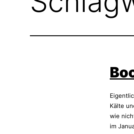
Schlag
Boc
Eigentli
Kälte un
wie nich
im Janua