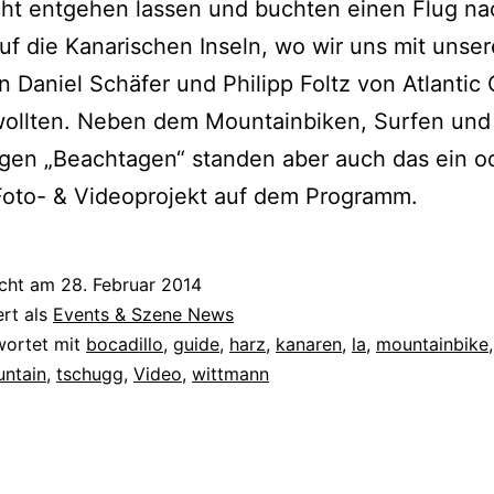
ht entgehen lassen und buchten einen Flug na
uf die Kanarischen Inseln, wo wir uns mit unse
 Daniel Schäfer und Philipp Foltz von Atlantic 
wollten. Neben dem Mountainbiken, Surfen und
gen „Beachtagen“ standen aber auch das ein o
Foto- & Videoprojekt auf dem Programm.
icht am
28. Februar 2014
ert als
Events & Szene News
wortet mit
bocadillo
,
guide
,
harz
,
kanaren
,
la
,
mountainbike
untain
,
tschugg
,
Video
,
wittmann