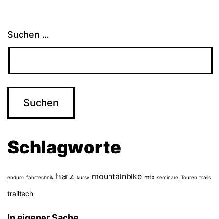
Suchen …
Schlagworte
harz
mountainbike
mtb
enduro
fahrtechnik
kurse
seminare
Touren
trails
trailtech
In eigener Sache