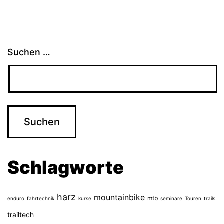
Suchen …
Schlagworte
harz
mountainbike
mtb
enduro
fahrtechnik
kurse
seminare
Touren
trails
trailtech