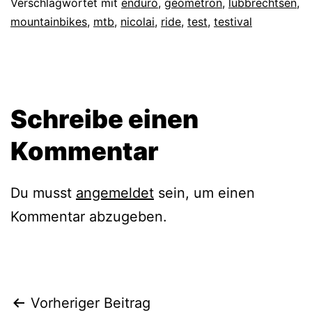
Verschlagwortet mit
enduro
,
geometron
,
lübbrechtsen
,
mountainbikes
,
mtb
,
nicolai
,
ride
,
test
,
testival
Schreibe einen
Kommentar
Du musst
angemeldet
sein, um einen
Kommentar abzugeben.
Beitragsnavigation
Vorheriger Beitrag