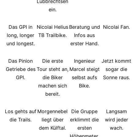
Lübbrechtsen
ein.
Das GPI in
Nicolai Helius
Beratung und
Nicolai Fan.
long, longer
TB Trailbike.
Infos aus
und longest.
erster Hand.
Das Pinion
Die erste
Ingenieur
Jetzt kommt
Getriebe des
Tour steht an,
Marcel steigt
sogar die
GPI.
die Biker
selbst aufs
Sonne raus.
machen sich
Bike.
bereit.
Los gehts auf
Morgennebel
Die Gruppe
Langsam
die Trails.
liegt über
erklimmt die
wird jeder
dem Külftal.
ersten
wach.
Höhenmeter.