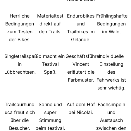
Herrliche
Materialtest
Endurobikes
Frühlingshafte
Bedingungen
direkt auf
und
Bedingungen
zum Testen
den Trails.
Trailbikes im
im Wald.
der Bikes.
Gelände.
Singletrailspaß
So macht ein
Geschäftsführer
Individuelle
in
Testival
Vincent
Einstellung
Lübbrechtsen.
Spaß.
erläutert die
des
Farbmuster.
Fahrwerks ist
sehr wichtig.
Trailspürhund
Sonne und
Auf dem Hof
Fachsimpeln
uca freut sich
super
bei Nicolai.
und
über die
Stimmung
Austausch
Besucher.
beim testival.
zwischen den