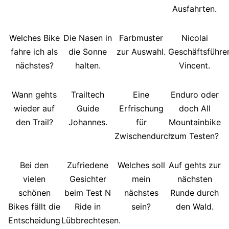
Ausfahrten.
Welches Bike
Die Nasen in
Farbmuster
Nicolai
fahre ich als
die Sonne
zur Auswahl.
Geschäftsführe
nächstes?
halten.
Vincent.
Wann gehts
Trailtech
Eine
Enduro oder
wieder auf
Guide
Erfrischung
doch All
den Trail?
Johannes.
für
Mountainbike
Zwischendurch.
zum Testen?
Bei den
Zufriedene
Welches soll
Auf gehts zur
vielen
Gesichter
mein
nächsten
schönen
beim Test N
nächstes
Runde durch
Bikes fällt die
Ride in
sein?
den Wald.
Entscheidung
Lübbrechtesen.