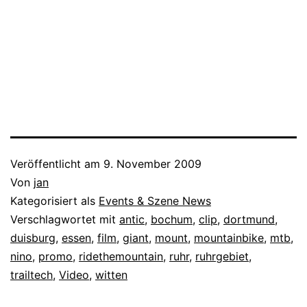
Veröffentlicht am
9. November 2009
Von
jan
Kategorisiert als
Events & Szene News
Verschlagwortet mit
antic
,
bochum
,
clip
,
dortmund
,
duisburg
,
essen
,
film
,
giant
,
mount
,
mountainbike
,
mtb
,
nino
,
promo
,
ridethemountain
,
ruhr
,
ruhrgebiet
,
trailtech
,
Video
,
witten