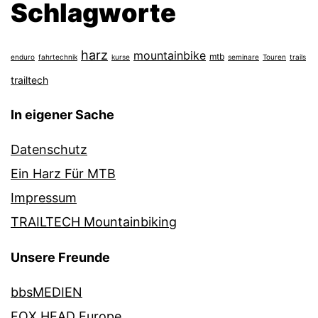
Schlagworte
harz
mountainbike
mtb
enduro
fahrtechnik
kurse
seminare
Touren
trails
trailtech
In eigener Sache
Datenschutz
Ein Harz Für MTB
Impressum
TRAILTECH Mountainbiking
Unsere Freunde
bbsMEDIEN
FOX HEAD Europe