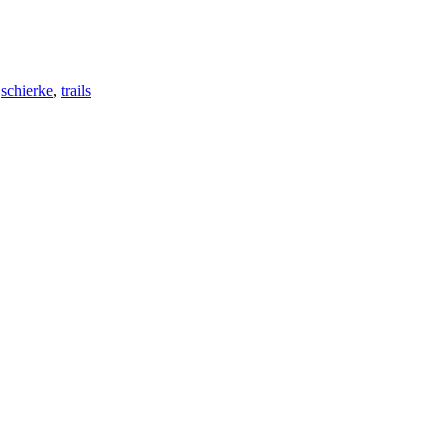
,
schierke
,
trails