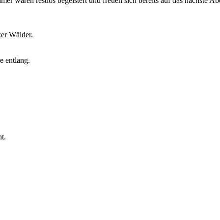
hmer waren restlos begeistert und freuen sich bereits auf das nächste Ab
zer Wälder.
e entlang.
t.
.