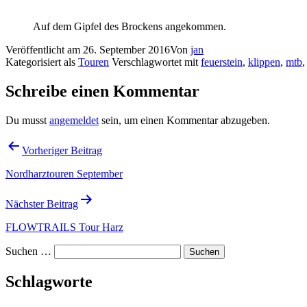
Auf dem Gipfel des Brockens angekommen.
Veröffentlicht am
26. September 2016
Von
jan
Kategorisiert als
Touren
Verschlagwortet mit
feuerstein
,
klippen
,
mtb
Schreibe einen Kommentar
Du musst
angemeldet
sein, um einen Kommentar abzugeben.
Beitragsnavigation
Vorheriger Beitrag
Nordharztouren September
Nächster Beitrag
FLOWTRAILS Tour Harz
Suchen …
Schlagworte