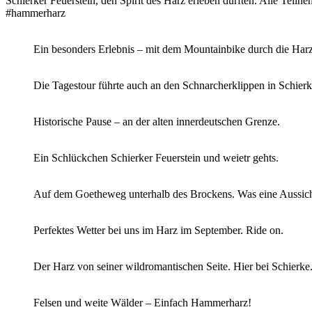
Schierker Feuerstein, den Spirit des Harz erleben durften. Alle Teilne
#hammerharz
Ein besonders Erlebnis – mit dem Mountainbike durch die Har
Die Tagestour führte auch an den Schnarcherklippen in Schierk
Historische Pause – an der alten innerdeutschen Grenze.
Ein Schlückchen Schierker Feuerstein und weietr gehts.
Auf dem Goetheweg unterhalb des Brockens. Was eine Aussich
Perfektes Wetter bei uns im Harz im September. Ride on.
Der Harz von seiner wildromantischen Seite. Hier bei Schierke
Felsen und weite Wälder – Einfach Hammerharz!