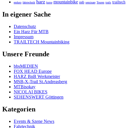
harz
mountainbike
trailtech
mtb
enduro
fahrtechnik
kurse
seminare
Touren
trails
In eigener Sache
Datenschutz
Ein Harz Für MTB
Impressum
TRAILTECH Mountainbiking
Unsere Freunde
bbsMEDIEN
FOX HEAD Europe
HARZ BnB Werkmeister
MSB-X-Trail St.Andreasberg
MTBisokay
NICOLAI BIKES
SEHENSWERT Göttingen
Kategorien
Events & Szene News
Fahrtechnik