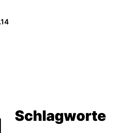
ation
.14
Schlagworte