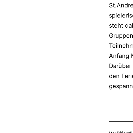
St.Andre
spieleri
steht da
Gruppeng
Teilnehm
Anfang M
Darüber
den Feri
gespann