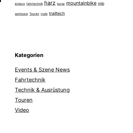
harz
mountainbike
mtb
enduro
fahrtechnik
kurse
trailtech
seminare
Touren
trails
Kategorien
Events & Szene News
Fahrtechnik
Technik & Ausrüstung
Touren
Video