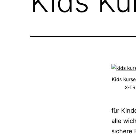
Kids Ku
Kids Kurs
X-TR
für Kind
alle wic
sichere 