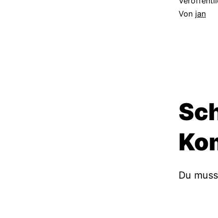
Veröffentl
Von
jan
Sch
Ko
Du mus