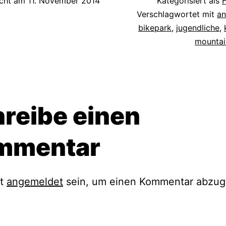
icht am
11. November 2014
Kategorisiert als
Verschlagwortet mit
an
bikepark
,
jugendliche
,
mountai
reibe einen
mmentar
st
angemeldet
sein, um einen Kommentar abzug