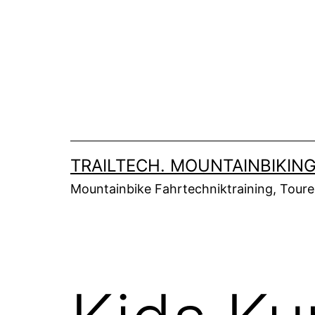
Zum
Inhalt
springen
TRAILTECH. MOUNTAINBIKING
Mountainbike Fahrtechniktraining, Tour