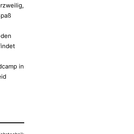
rzweilig,
Spaß
eden
findet
dcamp in
eid