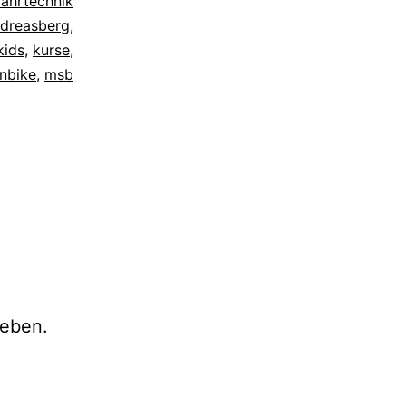
Fahrtechnik
dreasberg
,
kids
,
kurse
,
nbike
,
msb
eben.