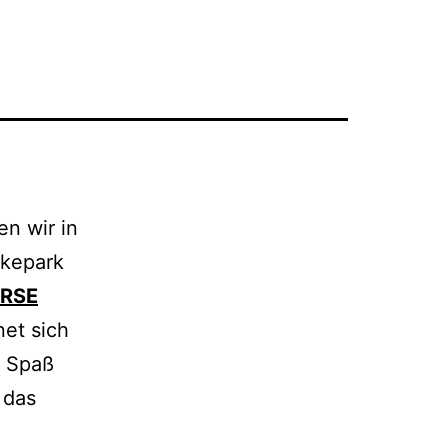
n wir in
kepark
URSE
net sich
l Spaß
 das