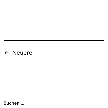
Seitennummerierung
Neuere
der
Beiträge
Suchen …