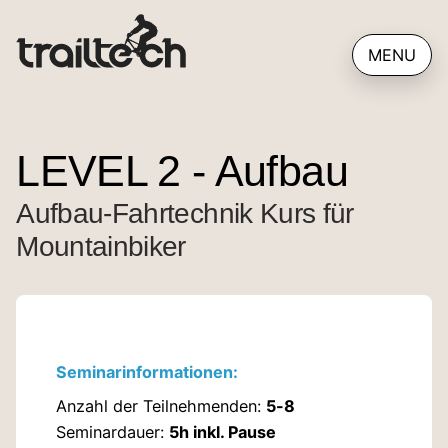
Seminare
Kontakt
MENU
Alle Kurse
Kontakt aufnehmen
Privatkurse
Impressum
LEVEL 2 - Aufbau
Ladies only
AGB
Aufbau-Fahrtechnik Kurs für
Kids Kurse
Datenschutzerklärung
Mountainbiker
Einsteiger Kurse
Erklärung zur Barrierefreiheit
Fortgeschrittenen Kurse
Seminarinformationen:
Alle Termine
Anzahl der Teilnehmenden:
5-8
Seminardauer:
5h inkl. Pause