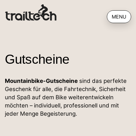
Seminare
Kontakt
MENU
Alle Kurse
Kontakt aufnehmen
Privatkurse
Impressum
Ladies only
AGB
Gutscheine
Kids Kurse
Datenschutzerklärung
Mountainbike-Gutscheine
sind das perfekte
Einsteiger Kurse
Erklärung zur Barrierefreiheit
Geschenk für alle, die Fahrtechnik, Sicherheit
und Spaß auf dem Bike weiterentwickeln
Fortgeschrittenen Kurse
möchten – individuell, professionell und mit
jeder Menge Begeisterung.
Alle Termine