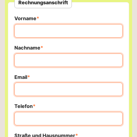
Rechnungsanschrift
Pflichtfeld
Vorname
*
Pflichtfeld
Nachname
*
Pflichtfeld
Email
*
Pflichtfeld
Telefon
*
Pflichtfeld
Straße und Hausnummer
*