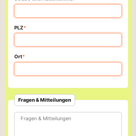
Pflichtfeld
PLZ
*
Pflichtfeld
Ort
*
Fragen & Mitteilungen