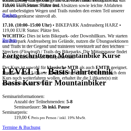
Blickführung und grundlegende Kurventechnik. Techniken für das
119,00 EUR
Status: Plätze frei.
Fahren von kleinen Stufen und Absätzen sowie leichte Abfahrten
auf unbefestigten Wegen und Trails runden den ersten Teil unserer
Buchen
Grundlagenkurse sinnvoll ab.
17.10. (10:00–15:00 Uhr)
•
BIKEPARK Andreasberg HARZ
•
119,00 EUR
Status: Plätze frei.
WICHTIG:
Dies ist kein Bikepark- oder Downhillkurs. Wir starten
Buchen
am Bikepark Andreasberg ins Gelände, nutzen die Übungssektionen
und Trails in der Gegend und trainieren vereinzelt auf den leichten
Strecken (
Flowtrail
) / Trails des Bikeparks. Die Mittagspause findet
Fortgeschrittenen Mountainbike Kurse
ebenfalls außerhalb des Bikeparks statt.
Der Kurs ist sowohl für
klassische MTB
als auch
EMTB
geeignet.
LEVEL 1 - Basis
Fahrtechnik
Der Kauf einer Liftkarte ist
nicht
erforderlich - solltet ihr nach dem
Kurs noch weiterfahren wollen, erhaltet ihr die Liftkarte(n) mit
Basis Kurs für Mountainbiker
einem Rabatt von 30% !
Seminarinformationen:
Anzahl der Teilnehmenden:
5-8
Seminardauer:
5h inkl. Pause
Seminarpreis:
119,00 €
Preis pro Person / inkl. 19% MwSt.
Termine & Buchung