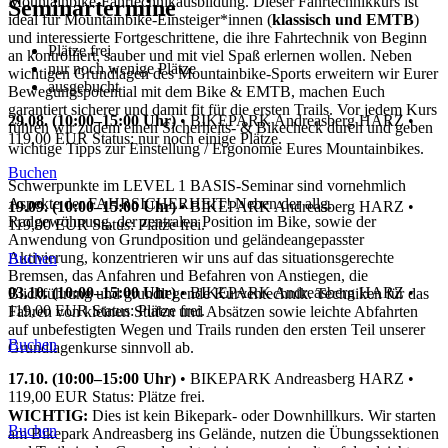
Mountainbike-Fahrtechnikausbildung. Dieser Fahrtechnikkurs ist
Seminartermine
ideal für Mountainbike-Einsteiger*innen (
klassisch und EMTB
)
und interessierte Fortgeschrittene, die ihre Fahrtechnik von Beginn
Plätze frei
an kontrolliert, sauber und mit viel Spaß erlernen wollen. Neben
nur noch wenige Plätze
wichtigen Grundlagen des Mountainbike-Sports erweitern wir Eurer
ausgebucht
Bewegungspotential mit dem Bike & EMTB, machen Euch
garantiert sicherer und damit fit für die ersten Trails. Vor jedem Kurs
29.08. (10:00–15:00 Uhr)
•
BIKEPARK Andreasberg HARZ
•
führen wir zudem einen Sicherheits- & Bikecheck durch und geben
119,00 EUR
Status: nur noch einige Plätze.
wichtige Tipps zur Einstellung / Ergonomie Eures Mountainbikes.
Buchen
Schwerpunkte im LEVEL 1 BASIS-Seminar sind vornehmlich
Aspekte der FAHRSICHERHEIT! Neben der allg.
19.09. (10:00–15:00 Uhr)
•
BIKEPARK Andreasberg HARZ
•
Radgewöhnung, der zentralen Position im Bike, sowie der
119,00 EUR
Status: Plätze frei.
Anwendung von Grundposition und geländeangepasster
Aktivierung, konzentrieren wir uns auf das situationsgerechte
Buchen
Bremsen, das Anfahren und Befahren von Anstiegen, die
03.10. (10:00–15:00 Uhr)
•
BIKEPARK Andreasberg HARZ
•
Blickführung und grundlegende Kurventechnik. Techniken für das
119,00 EUR
Status: Plätze frei.
Fahren von kleinen Stufen und Absätzen sowie leichte Abfahrten
auf unbefestigten Wegen und Trails runden den ersten Teil unserer
Buchen
Grundlagenkurse sinnvoll ab.
17.10. (10:00–15:00 Uhr)
•
BIKEPARK Andreasberg HARZ
•
119,00 EUR
Status: Plätze frei.
WICHTIG:
Dies ist kein Bikepark- oder Downhillkurs. Wir starten
Buchen
am Bikepark Andreasberg ins Gelände, nutzen die Übungssektionen