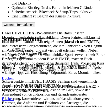
und Didaktik
Optimaler Einstieg für das Fahren in leichten Gelände
Sicherheitscheck, Bikecheck & Setup-Tipps inklusive
Eine Liftfahrt zu Beginn des Kurses inklusive.
weitere Informationen
Unser
LEVEL 1 BASIS-Seminar:
Die Basis unserer
Mountainbike-Fahrtechnikausbildung. Dieser Fahrtechnikkurs ist
Seminartermine
ideal für Mountainbike-Einsteiger*innen (
klassisch und EMTB
)
und interessierte Fortgeschrittene, die ihre Fahrtechnik von Beginn
Plätze frei
an kontrolliert, sauber und mit viel Spaß erlernen wollen. Neben
nur noch wenige Plätze
wichtigen Grundlagen des Mountainbike-Sports erweitern wir Eurer
ausgebucht
Bewegungspotential mit dem Bike & EMTB, machen Euch
garantiert sicherer und damit fit für die ersten Trails. Vor jedem Kurs
29.08. (10:00–15:00 Uhr)
•
BIKEPARK Andreasberg HARZ
•
führen wir zudem einen Sicherheits- & Bikecheck durch und geben
119,00 EUR
Status: nur noch einige Plätze.
wichtige Tipps zur Einstellung / Ergonomie Eures Mountainbikes.
Buchen
Schwerpunkte im LEVEL 1 BASIS-Seminar sind vornehmlich
Aspekte der FAHRSICHERHEIT! Neben der allg.
19.09. (10:00–15:00 Uhr)
•
BIKEPARK Andreasberg HARZ
•
Radgewöhnung, der zentralen Position im Bike, sowie der
119,00 EUR
Status: Plätze frei.
Anwendung von Grundposition und geländeangepasster
Aktivierung, konzentrieren wir uns auf das situationsgerechte
Buchen
Bremsen, das Anfahren und Befahren von Anstiegen, die
03.10. (10:00–15:00 Uhr)
•
BIKEPARK Andreasberg HARZ
•