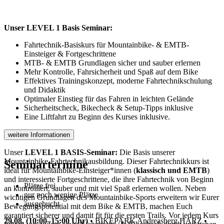
Unser LEVEL 1 Basis Seminar:
Fahrtechnik-Basiskurs für Mountainbike- & EMTB-
Einsteiger & Fortgeschrittene
MTB- & EMTB Grundlagen sicher und sauber erlernen
Mehr Kontrolle, Fahrsicherheit und Spaß auf dem Bike
Effektives Trainingskonzept, moderne Fahrtechnikschulung
und Didaktik
Optimaler Einstieg für das Fahren in leichten Gelände
Sicherheitscheck, Bikecheck & Setup-Tipps inklusive
Eine Liftfahrt zu Beginn des Kurses inklusive.
weitere Informationen
Unser
LEVEL 1 BASIS-Seminar:
Die Basis unserer
Mountainbike-Fahrtechnikausbildung. Dieser Fahrtechnikkurs ist
Seminartermine
ideal für Mountainbike-Einsteiger*innen (
klassisch und EMTB
)
und interessierte Fortgeschrittene, die ihre Fahrtechnik von Beginn
Plätze frei
an kontrolliert, sauber und mit viel Spaß erlernen wollen. Neben
nur noch wenige Plätze
wichtigen Grundlagen des Mountainbike-Sports erweitern wir Eurer
ausgebucht
Bewegungspotential mit dem Bike & EMTB, machen Euch
garantiert sicherer und damit fit für die ersten Trails. Vor jedem Kurs
29.08. (10:00–15:00 Uhr)
•
BIKEPARK Andreasberg HARZ
•