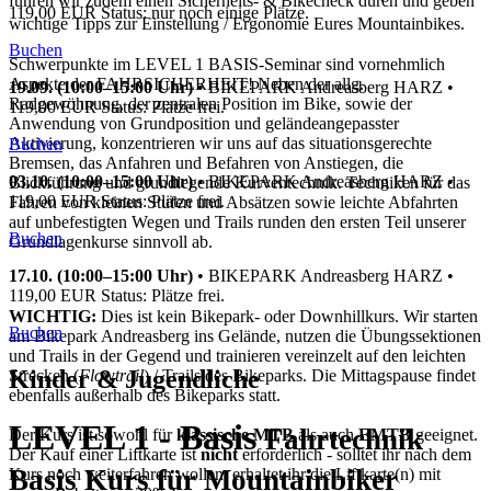
führen wir zudem einen Sicherheits- & Bikecheck durch und geben
119,00 EUR
Status: nur noch einige Plätze.
wichtige Tipps zur Einstellung / Ergonomie Eures Mountainbikes.
Buchen
Schwerpunkte im LEVEL 1 BASIS-Seminar sind vornehmlich
Aspekte der FAHRSICHERHEIT! Neben der allg.
19.09. (10:00–15:00 Uhr)
•
BIKEPARK Andreasberg HARZ
•
Radgewöhnung, der zentralen Position im Bike, sowie der
119,00 EUR
Status: Plätze frei.
Anwendung von Grundposition und geländeangepasster
Aktivierung, konzentrieren wir uns auf das situationsgerechte
Buchen
Bremsen, das Anfahren und Befahren von Anstiegen, die
03.10. (10:00–15:00 Uhr)
•
BIKEPARK Andreasberg HARZ
•
Blickführung und grundlegende Kurventechnik. Techniken für das
119,00 EUR
Status: Plätze frei.
Fahren von kleinen Stufen und Absätzen sowie leichte Abfahrten
auf unbefestigten Wegen und Trails runden den ersten Teil unserer
Buchen
Grundlagenkurse sinnvoll ab.
17.10. (10:00–15:00 Uhr)
•
BIKEPARK Andreasberg HARZ
•
119,00 EUR
Status: Plätze frei.
WICHTIG:
Dies ist kein Bikepark- oder Downhillkurs. Wir starten
Buchen
am Bikepark Andreasberg ins Gelände, nutzen die Übungssektionen
und Trails in der Gegend und trainieren vereinzelt auf den leichten
Kinder & Jugendliche
Strecken (
Flowtrail
) / Trails des Bikeparks. Die Mittagspause findet
ebenfalls außerhalb des Bikeparks statt.
LEVEL 1 - Basis
Fahrtechnik
Der Kurs ist sowohl für
klassische MTB
als auch
EMTB
geeignet.
Der Kauf einer Liftkarte ist
nicht
erforderlich - solltet ihr nach dem
Basis Kurs für Mountainbiker
Kurs noch weiterfahren wollen, erhaltet ihr die Liftkarte(n) mit