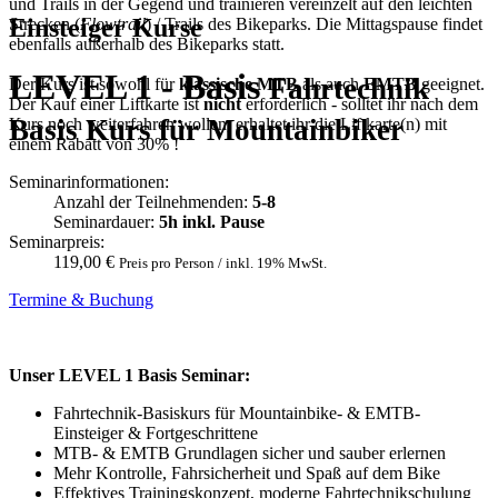
und Trails in der Gegend und trainieren vereinzelt auf den leichten
Einsteiger Kurse
Strecken (
Flowtrail
) / Trails des Bikeparks. Die Mittagspause findet
ebenfalls außerhalb des Bikeparks statt.
LEVEL 1 - Basis
Fahrtechnik
Der Kurs ist sowohl für
klassische MTB
als auch
EMTB
geeignet.
Der Kauf einer Liftkarte ist
nicht
erforderlich - solltet ihr nach dem
Basis Kurs für Mountainbiker
Kurs noch weiterfahren wollen, erhaltet ihr die Liftkarte(n) mit
einem Rabatt von 30% !
Seminarinformationen:
Anzahl der Teilnehmenden:
5-8
Seminardauer:
5h inkl. Pause
Seminarpreis:
119,00 €
Preis pro Person / inkl. 19% MwSt.
Termine & Buchung
Unser LEVEL 1 Basis Seminar:
Fahrtechnik-Basiskurs für Mountainbike- & EMTB-
Einsteiger & Fortgeschrittene
MTB- & EMTB Grundlagen sicher und sauber erlernen
Mehr Kontrolle, Fahrsicherheit und Spaß auf dem Bike
Effektives Trainingskonzept, moderne Fahrtechnikschulung