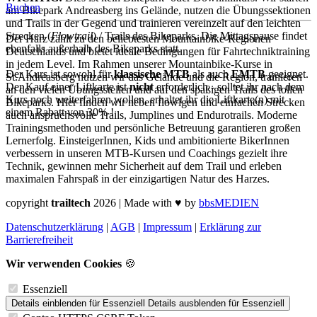
Buchen
am Bikepark Andreasberg ins Gelände, nutzen die Übungssektionen
und Trails in der Gegend und trainieren vereinzelt auf den leichten
Strecken (
Flowtrail
) / Trails des Bikeparks. Die Mittagspause findet
Der Harz zählt zu den beliebtesten Mountainbike-Regionen
ebenfalls außerhalb des Bikeparks statt.
Deutschlands und bietet ideale Bedingungen für Fahrtechniktraining
in jedem Level. Im Rahmen unserer Mountainbike-Kurse in
Der Kurs ist sowohl für
klassische MTB
als auch
EMTB
geeignet.
St.Andreasberg nutzen wir das Gelände und die Region, trainieren
Der Kauf einer Liftkarte ist
nicht
erforderlich - solltet ihr nach dem
an den vielen Übungsstellen und auf den spaßigen Trails des tollen
Kurs noch weiterfahren wollen, erhaltet ihr die Liftkarte(n) mit
Bikeparks. Hier finden wir neben flowigen und einfachen Strecken
einem Rabatt von 30% !
auch anspruchsvolle Trails, Jumplines und Endurotrails. Moderne
Trainingsmethoden und persönliche Betreuung garantieren großen
Lernerfolg. EinsteigerInnen, Kids und ambitionierte BikerInnen
verbessern in unseren MTB-Kursen und Coachings gezielt ihre
Technik, gewinnen mehr Sicherheit auf dem Trail und erleben
maximalen Fahrspaß in der einzigartigen Natur des Harzes.
copyright
trailtech
2026 | Made with
♥
by
bbsMEDIEN
Datenschutzerklärung
|
AGB
|
Impressum
|
Erklärung zur
Barrierefreiheit
Wir verwenden Cookies
🍪
Essenziell
Details einblenden
für Essenziell
Details ausblenden
für Essenziell