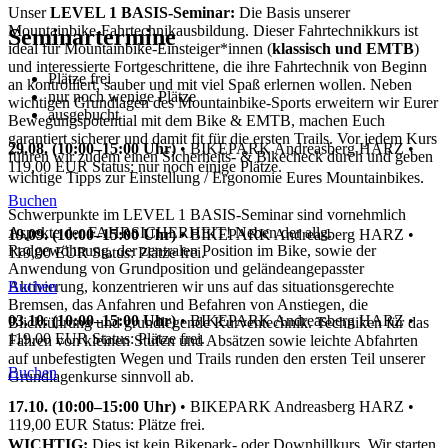
Unser
LEVEL 1 BASIS-Seminar:
Die Basis unserer
Mountainbike-Fahrtechnikausbildung. Dieser Fahrtechnikkurs ist
Seminartermine
ideal für Mountainbike-Einsteiger*innen (
klassisch und EMTB
)
und interessierte Fortgeschrittene, die ihre Fahrtechnik von Beginn
Plätze frei
an kontrolliert, sauber und mit viel Spaß erlernen wollen. Neben
nur noch wenige Plätze
wichtigen Grundlagen des Mountainbike-Sports erweitern wir Eurer
ausgebucht
Bewegungspotential mit dem Bike & EMTB, machen Euch
garantiert sicherer und damit fit für die ersten Trails. Vor jedem Kurs
29.08. (10:00–15:00 Uhr)
•
BIKEPARK Andreasberg HARZ
•
führen wir zudem einen Sicherheits- & Bikecheck durch und geben
119,00 EUR
Status: nur noch einige Plätze.
wichtige Tipps zur Einstellung / Ergonomie Eures Mountainbikes.
Buchen
Schwerpunkte im LEVEL 1 BASIS-Seminar sind vornehmlich
Aspekte der FAHRSICHERHEIT! Neben der allg.
19.09. (10:00–15:00 Uhr)
•
BIKEPARK Andreasberg HARZ
•
Radgewöhnung, der zentralen Position im Bike, sowie der
119,00 EUR
Status: Plätze frei.
Anwendung von Grundposition und geländeangepasster
Aktivierung, konzentrieren wir uns auf das situationsgerechte
Buchen
Bremsen, das Anfahren und Befahren von Anstiegen, die
03.10. (10:00–15:00 Uhr)
•
BIKEPARK Andreasberg HARZ
•
Blickführung und grundlegende Kurventechnik. Techniken für das
119,00 EUR
Status: Plätze frei.
Fahren von kleinen Stufen und Absätzen sowie leichte Abfahrten
auf unbefestigten Wegen und Trails runden den ersten Teil unserer
Buchen
Grundlagenkurse sinnvoll ab.
17.10. (10:00–15:00 Uhr)
•
BIKEPARK Andreasberg HARZ
•
119,00 EUR
Status: Plätze frei.
WICHTIG:
Dies ist kein Bikepark- oder Downhillkurs. Wir starten