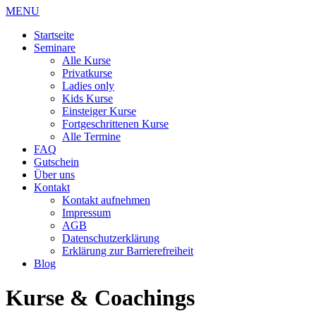
MENU
Startseite
Seminare
Alle Kurse
Privatkurse
Ladies only
Kids Kurse
Einsteiger Kurse
Fortgeschrittenen Kurse
Alle Termine
FAQ
Gutschein
Über uns
Kontakt
Kontakt aufnehmen
Impressum
AGB
Datenschutzerklärung
Erklärung zur Barrierefreiheit
Blog
Kurse & Coachings