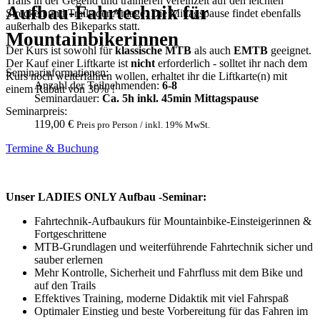
Trails in der Gegend und trainieren vereinzelt auf den leichten
Aufbau-Fahrtechnik für
Strecken und Trails der Anlage. Die Mittagspause findet ebenfalls
außerhalb des Bikeparks statt.
Mountainbikerinnen
Der Kurs ist sowohl für
klassische MTB
als auch
EMTB
geeignet.
Der Kauf einer Liftkarte ist
nicht
erforderlich - solltet ihr nach dem
Seminarinformationen:
Kurs noch weiterfahren wollen, erhaltet ihr die Liftkarte(n) mit
Anzahl der Teilnehmenden:
6-8
einem Rabatt von 30% !
Seminardauer:
Ca. 5h inkl. 45min Mittagspause
Seminarpreis:
119,00 €
Preis pro Person / inkl. 19% MwSt.
Termine & Buchung
Unser LADIES ONLY Aufbau -Seminar:
Fahrtechnik-Aufbaukurs für Mountainbike-Einsteigerinnen &
Fortgeschrittene
MTB-Grundlagen und weiterführende Fahrtechnik sicher und
sauber erlernen
Mehr Kontrolle, Sicherheit und Fahrfluss mit dem Bike und
auf den Trails
Effektives Training, moderne Didaktik mit viel Fahrspaß
Optimaler Einstieg und beste Vorbereitung für das Fahren im