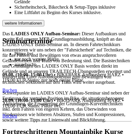
Gelände
Sicherheitscheck, Bikecheck & Setup-Tipps inklusive
Eine Liftfahrt zu Beginn des Kurses inklusive.
weitere Informationen
Das
LADIES ONLY Aufbau-Seminar:
Dieser Aufbaukurs und
zweite Teil unserer MTB-Grundlagenausbildung, knüpft an das
Seminartermine
LADIES ONLY Basis-Seminar an. In diesem Fahrtechnikkurs
konzentrieren wir uns neben der "Fahrsicherheit" auf Techniken, die
Plätze frei
für das Fahren und Bewältigen von etwas anspruchsvolleren
nur noch wenige Plätze
Geländeformen und Trails von Bedeutung sind. Die Basistechniken
ausgebucht
und Grundlagen des LADIES ONLY Basis werden direkt im
Gelände und an unseren TRAILTECH-Übungsstellen erweitert und
09.08. (10:00–15:00 Uhr)
•
BIKEPARK Andreasberg HARZ
•
trainiert und Eurer Allroundpotential zum Bewältigen von
119,00 EUR
Status: nur noch einige Plätze.
technischen Sektionen auf den Trails wird weiter ausgebaut.
Buchen
Schwerpunkte im LADIES ONLY Aufbau-Seminar sind neben der
Festigung der zentralen Position im Bike, die situationsbezogene
20.09. (10:00–15:00 Uhr)
•
BIKEPARK Andreasberg HARZ
•
Aktivierung, die Erweiterung der Grundlagen-Kurventechniken
119,00 EUR
Status: Plätze frei.
inkl. dem Fahren von engeren Kehren, das Überwinden von
Hindernissen wie höheren Absätzen, Stufen und Kompressionen,
Buchen
sowie weitere Tipps zur Linienwahl und Blickführung.
Fortgeschrittenen Mountainbike Kurse