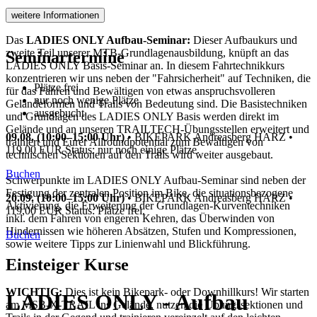
weitere Informationen
Das
LADIES ONLY Aufbau-Seminar:
Dieser Aufbaukurs und
zweite Teil unserer MTB-Grundlagenausbildung, knüpft an das
Seminartermine
LADIES ONLY Basis-Seminar an. In diesem Fahrtechnikkurs
konzentrieren wir uns neben der "Fahrsicherheit" auf Techniken, die
Plätze frei
für das Fahren und Bewältigen von etwas anspruchsvolleren
nur noch wenige Plätze
Geländeformen und Trails von Bedeutung sind. Die Basistechniken
ausgebucht
und Grundlagen des LADIES ONLY Basis werden direkt im
Gelände und an unseren TRAILTECH-Übungsstellen erweitert und
09.08. (10:00–15:00 Uhr)
•
BIKEPARK Andreasberg HARZ
•
trainiert und Eurer Allroundpotential zum Bewältigen von
119,00 EUR
Status: nur noch einige Plätze.
technischen Sektionen auf den Trails wird weiter ausgebaut.
Buchen
Schwerpunkte im LADIES ONLY Aufbau-Seminar sind neben der
Festigung der zentralen Position im Bike, die situationsbezogene
20.09. (10:00–15:00 Uhr)
•
BIKEPARK Andreasberg HARZ
•
Aktivierung, die Erweiterung der Grundlagen-Kurventechniken
119,00 EUR
Status: Plätze frei.
inkl. dem Fahren von engeren Kehren, das Überwinden von
Hindernissen wie höheren Absätzen, Stufen und Kompressionen,
Buchen
sowie weitere Tipps zur Linienwahl und Blickführung.
Einsteiger Kurse
WICHTIG:
Dies ist kein Bikepark- oder Downhillkurs! Wir starten
LADIES ONLY - Aufbau
am MSB-X-TRAIL ins Gelände, nutzen die Übungssektionen und