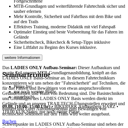
Fortgeschrittene
MTB-Grundlagen und weiterführende Fahrtechnik sicher und
sauber erlernen
Mehr Kontrolle, Sicherheit und Fahrfluss mit dem Bike und
auf den Trails
Effektives Training, moderne Didaktik mit viel Fahrspaß
Optimaler Einstieg und beste Vorbereitung für das Fahren im
Gelände
Sicherheitscheck, Bikecheck & Setup-Tipps inklusive
Eine Liftfahrt zu Beginn des Kurses inklusive.
weitere Informationen
Das
LADIES ONLY Aufbau-Seminar:
Dieser Aufbaukurs und
zweite Teil unserer MTB-Grundlagenausbildung, knüpft an das
Seminartermine
LADIES ONLY Basis-Seminar an. In diesem Fahrtechnikkurs
konzentrieren wir uns neben der "Fahrsicherheit" auf Techniken, die
Plätze frei
für das Fahren und Bewältigen von etwas anspruchsvolleren
nur noch wenige Plätze
Geländeformen und Trails von Bedeutung sind. Die Basistechniken
ausgebucht
und Grundlagen des LADIES ONLY Basis werden direkt im
Gelände und an unseren TRAILTECH-Übungsstellen erweitert und
09.08. (10:00–15:00 Uhr)
•
BIKEPARK Andreasberg HARZ
•
trainiert und Eurer Allroundpotential zum Bewältigen von
119,00 EUR
Status: nur noch einige Plätze.
technischen Sektionen auf den Trails wird weiter ausgebaut.
Buchen
Schwerpunkte im LADIES ONLY Aufbau-Seminar sind neben der