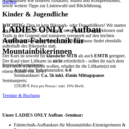
Hindernissen wie höheren Absätzen, Stufen und Kompressionen,
Buchen
sowie weitere Tipps zur Linienwahl und Blickführung.
Kinder & Jugendliche
WICHTIG:
Dies ist kein Bikepark- oder Downhillkurs! Wir starten
LADIES ONLY - Aufbau
am MSB-X-TRAIL ins Gelände, nutzen die Übungssektionen und
Trails in der Gegend und trainieren vereinzelt auf den leichten
Aufbau-Fahrtechnik für
Strecken und Trails der Anlage. Die Mittagspause findet ebenfalls
außerhalb des Bikeparks statt.
Mountainbikerinnen
Der Kurs ist sowohl für
klassische MTB
als auch
EMTB
geeignet.
Der Kauf einer Liftkarte ist
nicht
erforderlich - solltet ihr nach dem
Seminarinformationen:
Kurs noch weiterfahren wollen, erhaltet ihr die Liftkarte(n) mit
Anzahl der Teilnehmenden:
6-8
einem Rabatt von 30% !
Seminardauer:
Ca. 5h inkl. 45min Mittagspause
Seminarpreis:
119,00 €
Preis pro Person / inkl. 19% MwSt.
Termine & Buchung
Unser LADIES ONLY Aufbau -Seminar:
Fahrtechnik-Aufbaukurs für Mountainbike-Einsteigerinnen &