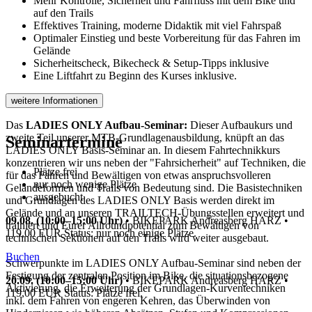
Mehr Kontrolle, Sicherheit und Fahrfluss mit dem Bike und
auf den Trails
Effektives Training, moderne Didaktik mit viel Fahrspaß
Optimaler Einstieg und beste Vorbereitung für das Fahren im
Gelände
Sicherheitscheck, Bikecheck & Setup-Tipps inklusive
Eine Liftfahrt zu Beginn des Kurses inklusive.
weitere Informationen
Das
LADIES ONLY Aufbau-Seminar:
Dieser Aufbaukurs und
zweite Teil unserer MTB-Grundlagenausbildung, knüpft an das
Seminartermine
LADIES ONLY Basis-Seminar an. In diesem Fahrtechnikkurs
konzentrieren wir uns neben der "Fahrsicherheit" auf Techniken, die
Plätze frei
für das Fahren und Bewältigen von etwas anspruchsvolleren
nur noch wenige Plätze
Geländeformen und Trails von Bedeutung sind. Die Basistechniken
ausgebucht
und Grundlagen des LADIES ONLY Basis werden direkt im
Gelände und an unseren TRAILTECH-Übungsstellen erweitert und
09.08. (10:00–15:00 Uhr)
•
BIKEPARK Andreasberg HARZ
•
trainiert und Eurer Allroundpotential zum Bewältigen von
119,00 EUR
Status: nur noch einige Plätze.
technischen Sektionen auf den Trails wird weiter ausgebaut.
Buchen
Schwerpunkte im LADIES ONLY Aufbau-Seminar sind neben der
Festigung der zentralen Position im Bike, die situationsbezogene
20.09. (10:00–15:00 Uhr)
•
BIKEPARK Andreasberg HARZ
•
Aktivierung, die Erweiterung der Grundlagen-Kurventechniken
119,00 EUR
Status: Plätze frei.
inkl. dem Fahren von engeren Kehren, das Überwinden von