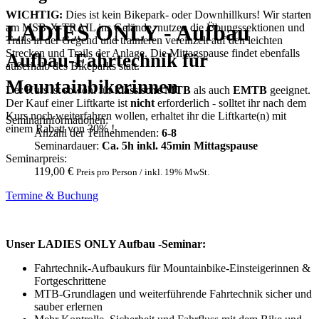
WICHTIG:
Dies ist kein Bikepark- oder Downhillkurs! Wir starten
LADIES ONLY - Aufbau
am MSB-X-TRAIL ins Gelände, nutzen die Übungssektionen und
Trails in der Gegend und trainieren vereinzelt auf den leichten
Strecken und Trails der Anlage. Die Mittagspause findet ebenfalls
Aufbau-Fahrtechnik für
außerhalb des Bikeparks statt.
Mountainbikerinnen
Der Kurs ist sowohl für
klassische MTB
als auch
EMTB
geeignet.
Der Kauf einer Liftkarte ist
nicht
erforderlich - solltet ihr nach dem
Kurs noch weiterfahren wollen, erhaltet ihr die Liftkarte(n) mit
Seminarinformationen:
einem Rabatt von 30% !
Anzahl der Teilnehmenden:
6-8
Seminardauer:
Ca. 5h inkl. 45min Mittagspause
Seminarpreis:
119,00 €
Preis pro Person / inkl. 19% MwSt.
Termine & Buchung
Unser LADIES ONLY Aufbau -Seminar:
Fahrtechnik-Aufbaukurs für Mountainbike-Einsteigerinnen &
Fortgeschrittene
MTB-Grundlagen und weiterführende Fahrtechnik sicher und
sauber erlernen