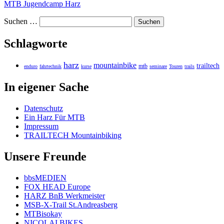
MTB Jugendcamp Harz
Suchen …
Schlagworte
harz
mountainbike
trailtech
mtb
enduro
fahrtechnik
kurse
seminare
Touren
trails
In eigener Sache
Datenschutz
Ein Harz Für MTB
Impressum
TRAILTECH Mountainbiking
Unsere Freunde
bbsMEDIEN
FOX HEAD Europe
HARZ BnB Werkmeister
MSB-X-Trail St.Andreasberg
MTBisokay
NICOLAI BIKES